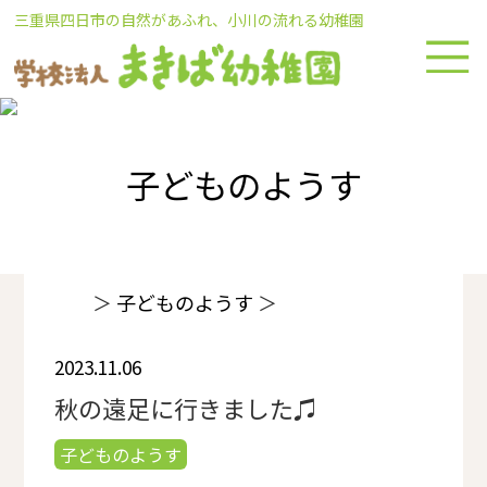
Skip
三重県四日市の自然があふれ、小川の流れる幼稚園
to
content
子どものようす
＞
子どものようす
＞
2023.11.06
秋の遠足に行きました♫
子どものようす