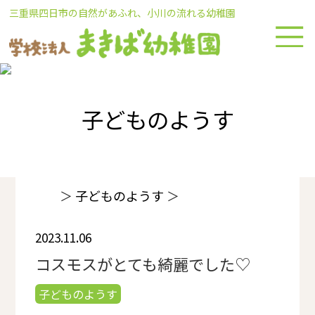
Skip
三重県四日市の自然があふれ、小川の流れる幼稚園
to
content
子どものようす
＞
子どものようす
＞
2023.11.06
コスモスがとても綺麗でした♡
子どものようす